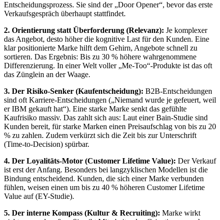
Entscheidungsprozess. Sie sind der „Door Opener“, bevor das erste
Verkaufsgespräch überhaupt stattfindet.
2. Orientierung statt Überforderung (Relevanz):
Je komplexer
das Angebot, desto höher die kognitive Last für den Kunden. Eine
klar positionierte Marke hilft dem Gehirn, Angebote schnell zu
sortieren. Das Ergebnis: Bis zu 30 % höhere wahrgenommene
Differenzierung. In einer Welt voller „Me-Too“-Produkte ist das oft
das Zünglein an der Waage.
3. Der Risiko-Senker (Kaufentscheidung):
B2B-Entscheidungen
sind oft Karriere-Entscheidungen („Niemand wurde je gefeuert, weil
er IBM gekauft hat“). Eine starke Marke senkt das gefühlte
Kaufrisiko massiv. Das zahlt sich aus: Laut einer Bain-Studie sind
Kunden bereit, für starke Marken einen Preisaufschlag von bis zu 20
% zu zahlen. Zudem verkürzt sich die Zeit bis zur Unterschrift
(Time-to-Decision) spürbar.
4. Der Loyalitäts-Motor (Customer Lifetime Value):
Der Verkauf
ist erst der Anfang. Besonders bei langzyklischen Modellen ist die
Bindung entscheidend. Kunden, die sich einer Marke verbunden
fühlen, weisen einen um bis zu 40 % höheren Customer Lifetime
Value auf (EY-Studie).
5. Der interne Kompass (Kultur & Recruiting):
Marke wirkt