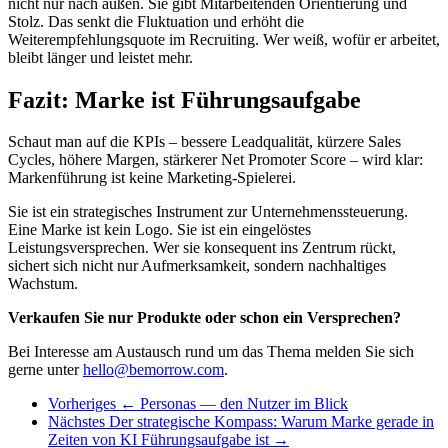
nicht nur nach außen. Sie gibt Mitarbeitenden Orientierung und
Stolz. Das senkt die Fluktuation und erhöht die
Weiterempfehlungsquote im Recruiting. Wer weiß, wofür er arbeitet,
bleibt länger und leistet mehr.
Fazit: Marke ist Führungsaufgabe
Schaut man auf die KPIs – bessere Leadqualität, kürzere Sales
Cycles, höhere Margen, stärkerer Net Promoter Score – wird klar:
Markenführung ist keine Marketing-Spielerei.
Sie ist ein strategisches Instrument zur Unternehmenssteuerung.
Eine Marke ist kein Logo. Sie ist ein eingelöstes
Leistungsversprechen. Wer sie konsequent ins Zentrum rückt,
sichert sich nicht nur Aufmerksamkeit, sondern nachhaltiges
Wachstum.
Verkaufen Sie nur Produkte oder schon ein Versprechen?
Bei Interesse am Austausch rund um das Thema melden Sie sich
gerne unter
hello@bemorrow.com
.
Vorheriges
←
Personas — den Nutzer im Blick
Nächstes
Der strategische Kompass: Warum Marke gerade in
Zeiten von KI Führungsaufgabe ist
→